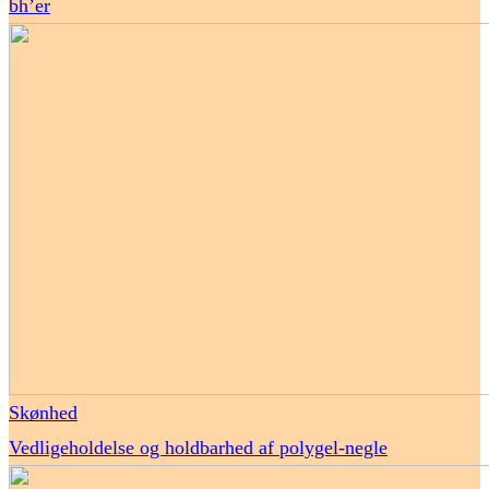
bh’er
Skønhed
Vedligeholdelse og holdbarhed af polygel-negle