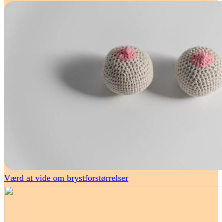
Værd at vide om brystforstørrelser