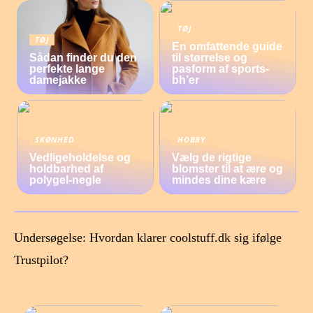
TØJ
TØJ
En omfattende guide
Sådan finder du den
til størrelse og
perfekte lange
pasform af sports-
damejakke
bh’er
SKØNHED
HOBBY
Vedligeholdelse og
Vælg de rigtige
holdbarhed af
blomster til at ære og
polygel-negle
mindes dine kære
Undersøgelse: Hvordan klarer coolstuff.dk sig ifølge
Trustpilot?