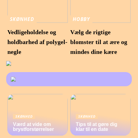
SKØNHED
HOBBY
Vedligeholdelse og
Vælg de rigtige
holdbarhed af polygel-
blomster til at ære og
negle
mindes dine kære
SKØNHED
SKØNHED
Værd at vide om
Tips til at gøre dig
brystforstørrelser
klar til en date