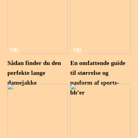
TØJ
TØJ
Sådan finder du den
En omfattende guide
perfekte lange
til størrelse og
damejakke
pasform af sports-
bh’er