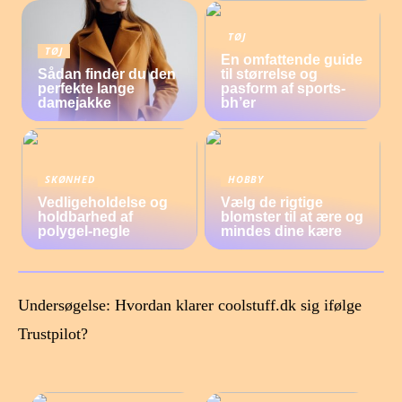
TØJ
TØJ
En omfattende guide
Sådan finder du den
til størrelse og
perfekte lange
pasform af sports-
damejakke
bh’er
SKØNHED
HOBBY
Vedligeholdelse og
Vælg de rigtige
holdbarhed af
blomster til at ære og
polygel-negle
mindes dine kære
Undersøgelse: Hvordan klarer coolstuff.dk sig ifølge
Trustpilot?