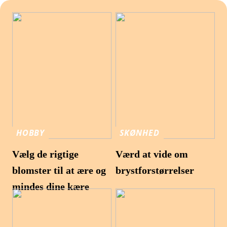
HOBBY
SKØNHED
Vælg de rigtige
Værd at vide om
blomster til at ære og
brystforstørrelser
mindes dine kære