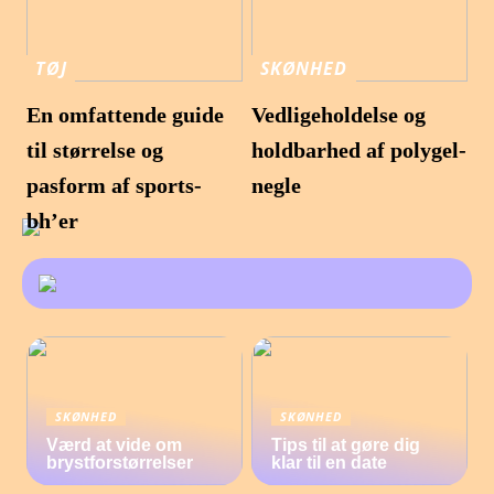
TØJ
SKØNHED
En omfattende guide
Vedligeholdelse og
til størrelse og
holdbarhed af polygel-
pasform af sports-
negle
bh’er
SKØNHED
SKØNHED
Værd at vide om
Tips til at gøre dig
brystforstørrelser
klar til en date