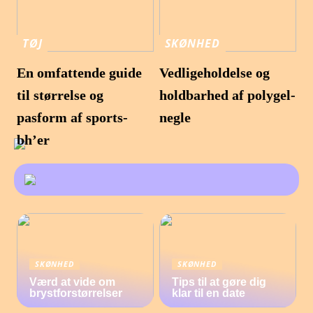
TØJ
SKØNHED
En omfattende guide
Vedligeholdelse og
til størrelse og
holdbarhed af polygel-
pasform af sports-
negle
bh’er
SKØNHED
SKØNHED
Værd at vide om
Tips til at gøre dig
brystforstørrelser
klar til en date