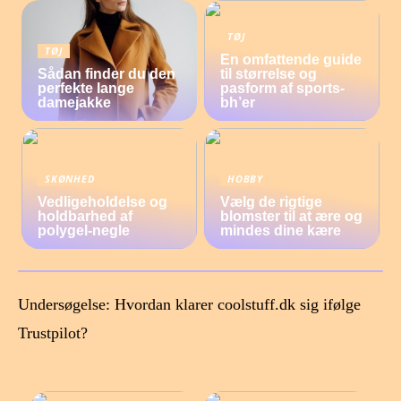
TØJ
TØJ
En omfattende guide
Sådan finder du den
til størrelse og
perfekte lange
pasform af sports-
damejakke
bh’er
SKØNHED
HOBBY
Vedligeholdelse og
Vælg de rigtige
holdbarhed af
blomster til at ære og
polygel-negle
mindes dine kære
Undersøgelse: Hvordan klarer coolstuff.dk sig ifølge
Trustpilot?