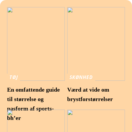
TØJ
SKØNHED
En omfattende guide
Værd at vide om
til størrelse og
brystforstørrelser
pasform af sports-
bh’er