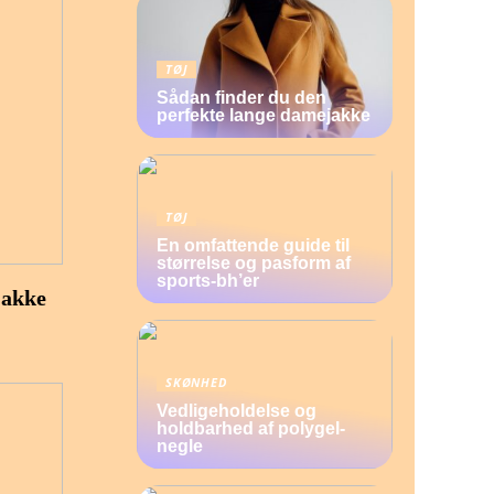
TØJ
Sådan finder du den
perfekte lange damejakke
TØJ
En omfattende guide til
størrelse og pasform af
sports-bh’er
jakke
SKØNHED
Vedligeholdelse og
holdbarhed af polygel-
negle