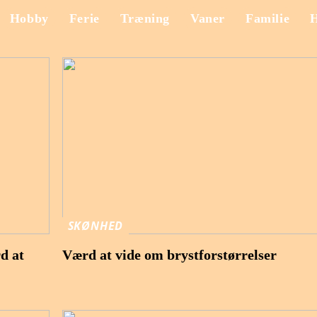
Hobby
Ferie
Træning
Vaner
Familie
SKØNHED
rd at
Værd at vide om brystforstørrelser