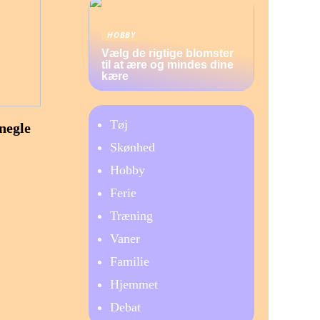
HOBBY
Vælg de rigtige blomster
til at ære og mindes dine
kære
Tøj
negle
Skønhed
Hobby
Ferie
Træning
Vaner
Familie
Hjemmet
Debat