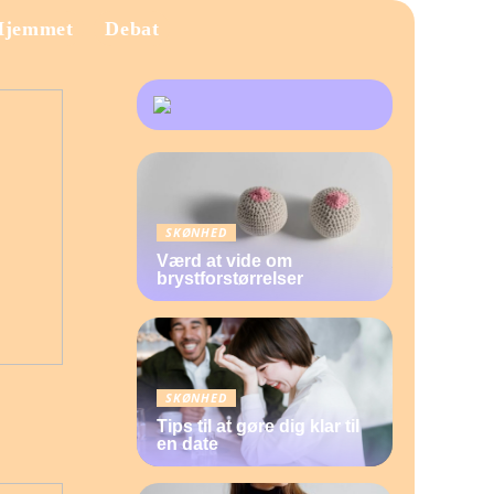
Hjemmet
Debat
SKØNHED
Værd at vide om
brystforstørrelser
SKØNHED
Tips til at gøre dig klar til
en date