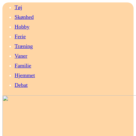
Tøj
Skønhed
Hobby
Ferie
Træning
Vaner
Familie
Hjemmet
Debat