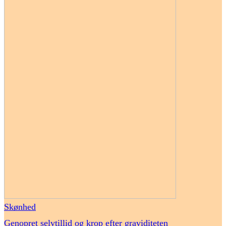
Skønhed
Genopret selvtillid og krop efter graviditeten