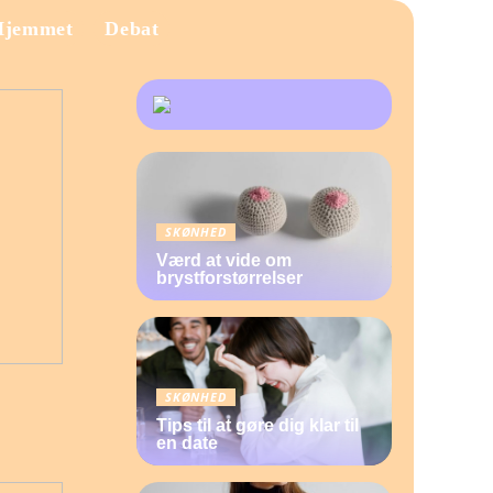
Hjemmet
Debat
SKØNHED
Værd at vide om
brystforstørrelser
SKØNHED
Tips til at gøre dig klar til
en date