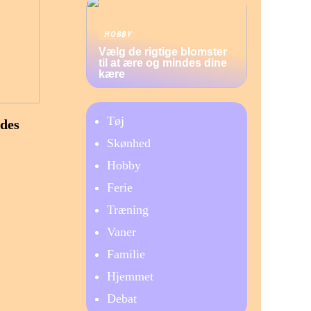
HOBBY
Vælg de rigtige blomster
til at ære og mindes dine
kære
Tøj
ndes
Skønhed
Hobby
Ferie
Træning
Vaner
Familie
Hjemmet
Debat