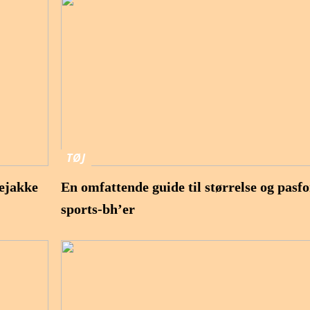
TØJ
ejakke
En omfattende guide til størrelse og pasf
sports-bh’er