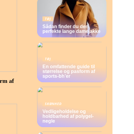
TØJ
Sådan finder du den
perfekte lange damejakke
TØJ
En omfattende guide til
størrelse og pasform af
sports-bh’er
orm af
SKØNHED
Vedligeholdelse og
holdbarhed af polygel-
negle