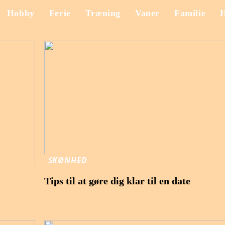
Hobby
Ferie
Træning
Vaner
Familie
SKØNHED
Tips til at gøre dig klar til en date