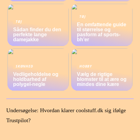
TØJ
TØJ
En omfattende guide
Sådan finder du den
til størrelse og
perfekte lange
pasform af sports-
damejakke
bh’er
SKØNHED
HOBBY
Vedligeholdelse og
Vælg de rigtige
holdbarhed af
blomster til at ære og
polygel-negle
mindes dine kære
Undersøgelse: Hvordan klarer coolstuff.dk sig ifølge
Trustpilot?