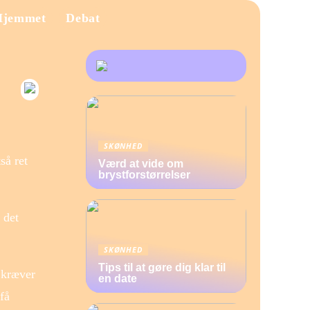
Hjemmet
Debat
SKØNHED
så ret
Værd at vide om
brystforstørrelser
 det
SKØNHED
Tips til at gøre dig klar til
 kræver
en date
få