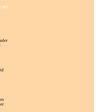
r der
ualer
e
id
en
er