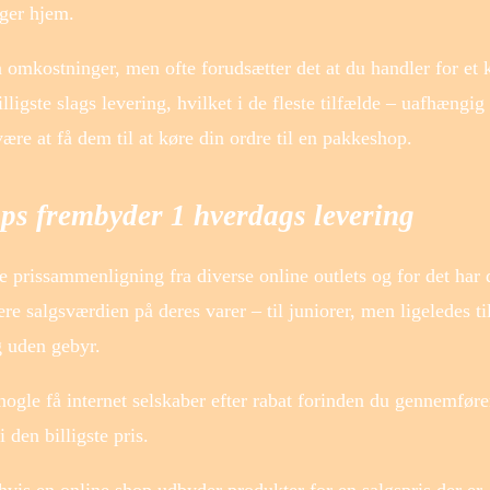
ager hjem.
 omkostninger, men ofte forudsætter det at du handler for et 
ligste slags levering, hvilket i de fleste tilfælde – uafhængi
re at få dem til at køre din ordre til en pakkeshop.
ops frembyder 1 hverdags levering
ve prissammenligning fra diverse online outlets og for det har 
re salgsværdien på deres varer – til juniorer, men ligeledes t
g uden gebyr.
gle få internet selskaber efter rabat forinden du gennemføre
i den billigste pris.
hvis en online shop udbyder produkter for en salgspris der er