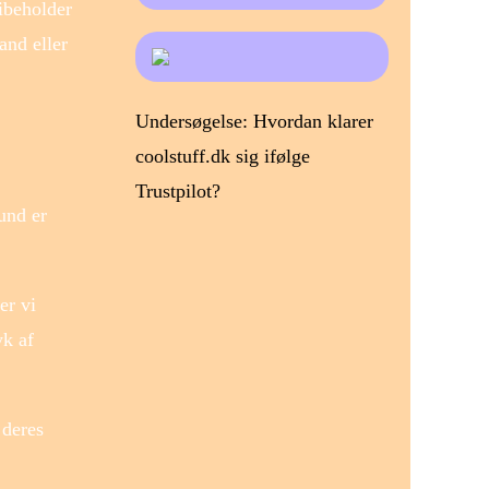
ibeholder
and eller
Undersøgelse: Hvordan klarer
coolstuff.dk sig ifølge
Trustpilot?
und er
er vi
yk af
 deres