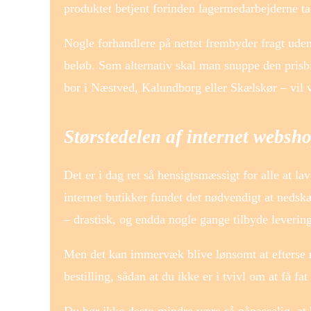
produktet betjent forinden lagermedarbejderne t
Nogle forhandlere på nettet frembyder fragt uden
beløb. Som alternativ skal man snuppe den prisbil
bor i Næstved, Kalundborg eller Skælskør – vil væ
Størstedelen af internet websh
Det er i dag ret så hensigtsmæssigt for alle at la
internet butikker fundet det nødvendigt at nedskæ
– drastisk, og endda nogle gange tilbyde leverin
Men det kan immervæk blive lønsomt at efterse no
bestilling, sådan at du ikke er i tvivl om at få fat 
Du bør ikke desto mindre være så påpasselig, at 