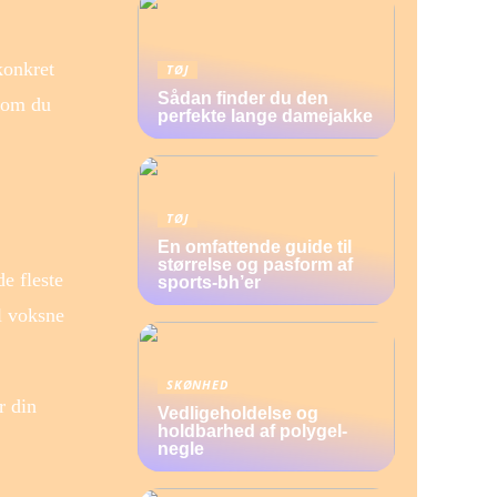
konkret
TØJ
Sådan finder du den
g om du
perfekte lange damejakke
TØJ
En omfattende guide til
størrelse og pasform af
de fleste
sports-bh’er
il voksne
SKØNHED
r din
Vedligeholdelse og
holdbarhed af polygel-
negle