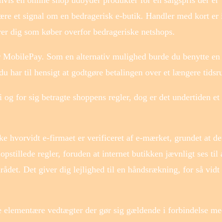
re et signal om en bedragerisk e-butik. Handler med kort er 
rer dig som køber overfor bedrageriske netshops.
er MobilePay. Som en alternativ mulighed burde du benytte en
du har til hensigt at godtgøre betalingen over et længere tids
i og for sig betragte shoppens regler, dog er det undertiden et
 hvorvidt e-firmaet er verificeret af e-mærket, grundet at de
pstillede regler, foruden at internet butikken jævnligt ses til 
rådet. Det giver dig lejlighed til en håndsrækning, for så vidt
de elementære vedtægter der gør sig gældende i forbindelse m