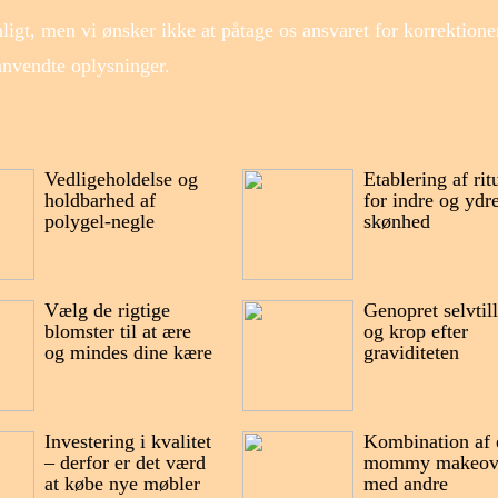
ligt, men vi ønsker ikke at påtage os ansvaret for korrektione
 anvendte oplysninger.
Vedligeholdelse og
Etablering af rit
holdbarhed af
for indre og ydr
polygel-negle
skønhed
Vælg de rigtige
Genopret selvtill
blomster til at ære
og krop efter
og mindes dine kære
graviditeten
Investering i kvalitet
Kombination af 
– derfor er det værd
mommy makeov
at købe nye møbler
med andre