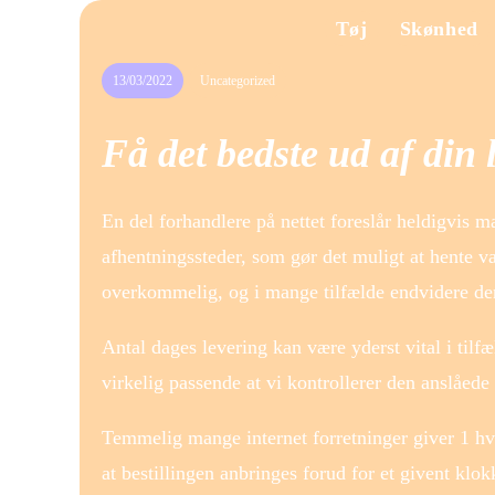
Tøj
Skønhed
13/03/2022
Uncategorized
Få det bedste ud af din
En del forhandlere på nettet foreslår heldigvis m
afhentningssteder, som gør det muligt at hente va
overkommelig, og i mange tilfælde endvidere den 
Antal dages levering kan være yderst vital i tilfæ
virkelig passende at vi kontrollerer den anslåede
Temmelig mange internet forretninger giver 1 hv
at bestillingen anbringes forud for et givent klok