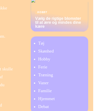
ikke
HOBBY
Vælg de rigtige blomster
til at ære og mindes dine
kære
rum.
Tøj
Skønhed
Hobby
Ferie
t skulle
Træning
af
Vaner
 du
Familie
Hjemmet
ed
Debat