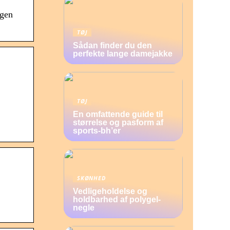
egen
TØJ
Sådan finder du den
perfekte lange damejakke
TØJ
En omfattende guide til
størrelse og pasform af
sports-bh’er
SKØNHED
Vedligeholdelse og
holdbarhed af polygel-
negle