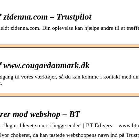
 zidenna.com – Trustpilot
meldt zidenna.com. Din oplevelse kan hjælpe andre til at træff
af www.cougardanmark.dk
s adgang til vores værktøjer, så du kan komme i kontakt med di
k.
arer mod webshop – BT
‘Jeg er blevet smurt i begge ender’ | BT Erhverv – www.bt.
lvor chokeret, da han tastede webshoppens navn ind på Trustp