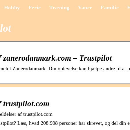
Hobby
Ferie
Træning
Vaner
Familie
lot
f zanerodanmark.com – Trustpilot
anmeldt Zanerodanmark. Din oplevelse kan hjælpe andre til at t
 trustpilot.com
ldelser af trustpilot.com
stpilot? Læs, hvad 208.908 personer har skrevet, og del din 