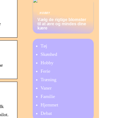
HOBBY
Vælg de rigtige blomster
e
til at ære og mindes dine
kære
Tøj
Skønhed
Hobby
ne
Ferie
Træning
Vaner
Familie
Hjemmet
dk
Debat
ilot.