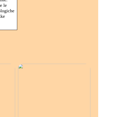
e le
ologiche
kke