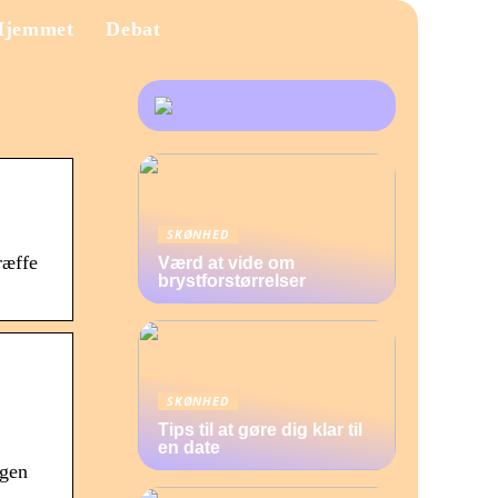
Hjemmet
Debat
SKØNHED
ræffe
Værd at vide om
brystforstørrelser
SKØNHED
Tips til at gøre dig klar til
en date
egen