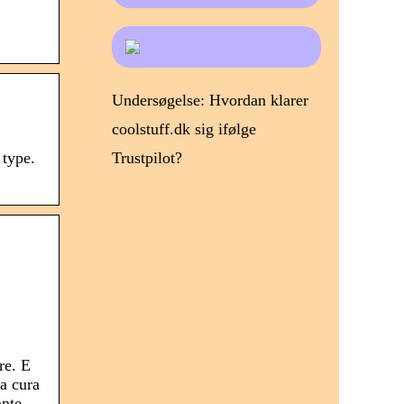
Undersøgelse: Hvordan klarer
coolstuff.dk sig ifølge
Trustpilot?
 type.
re. E
la cura
ante.