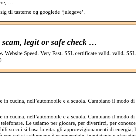
ere, …
g til tasterne og googlede ‘julegave’.
scam, legit or safe check …
Website Speed. Very Fast. SSL certificate valid. valid. SSL
).
 e in cucina, nell’automobile e a scuola. Cambiano il modo di
…
 e in cucina, nell’automobile e a scuola. Cambiano il modo di
i telefonare. Le usiamo per giocare, per divertirci, per conosce
ili su cui si basa la vita: gli approvvigionamenti di energia, 
tà con cui si sviluppano è esponenziale, inquietante e affascin