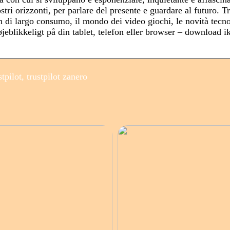
stri orizzonti, per parlare del presente e guardare al futuro. Tr
ch di largo consumo, il mondo dei video giochi, le novità tecn
eblikkeligt på din tablet, telefon eller browser – download i
pilot, trustpilot zanero