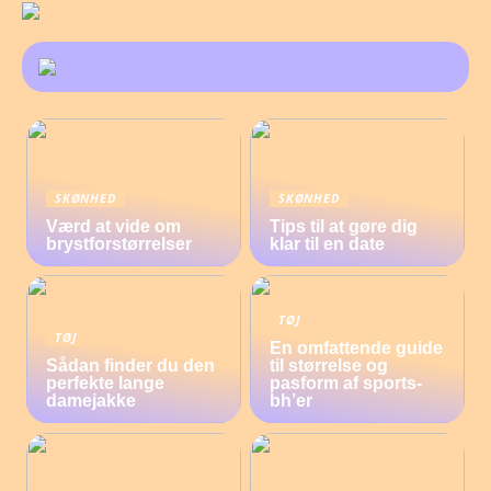
SKØNHED
SKØNHED
Værd at vide om
Tips til at gøre dig
brystforstørrelser
klar til en date
TØJ
TØJ
En omfattende guide
Sådan finder du den
til størrelse og
perfekte lange
pasform af sports-
damejakke
bh’er