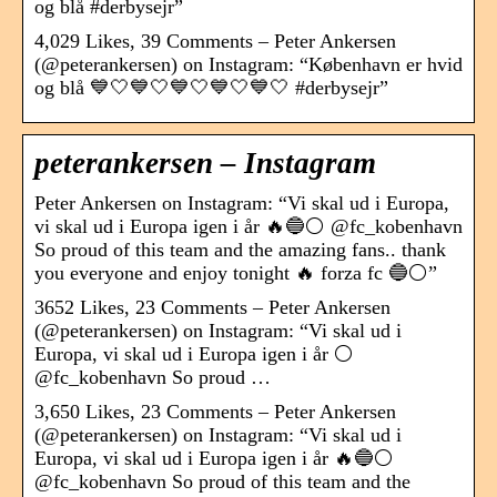
og blå #derbysejr”
4,029 Likes, 39 Comments – Peter Ankersen
(@peterankersen) on Instagram: “København er hvid
og blå 💙🤍💙🤍💙🤍💙🤍💙🤍 #derbysejr”
peterankersen – Instagram
Peter Ankersen on Instagram: “Vi skal ud i Europa,
vi skal ud i Europa igen i år 🔥🔵⚪️ @fc_kobenhavn
So proud of this team and the amazing fans.. thank
you everyone and enjoy tonight 🔥 forza fc 🔵⚪️”
3652 Likes, 23 Comments – Peter Ankersen
(@peterankersen) on Instagram: “Vi skal ud i
Europa, vi skal ud i Europa igen i år ⚪️
@fc_kobenhavn So proud …
3,650 Likes, 23 Comments – Peter Ankersen
(@peterankersen) on Instagram: “Vi skal ud i
Europa, vi skal ud i Europa igen i år 🔥🔵⚪️
@fc_kobenhavn So proud of this team and the