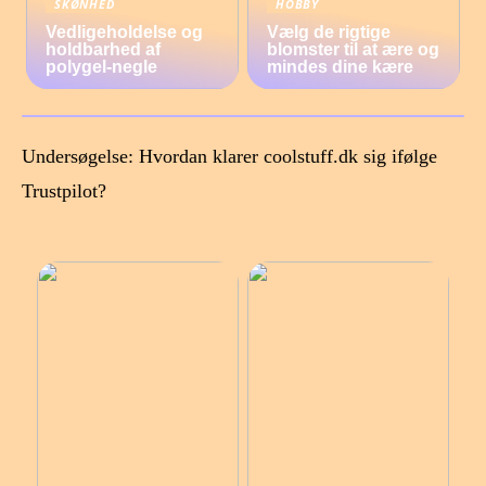
SKØNHED
HOBBY
Vedligeholdelse og
Vælg de rigtige
holdbarhed af
blomster til at ære og
polygel-negle
mindes dine kære
Undersøgelse: Hvordan klarer coolstuff.dk sig ifølge
Trustpilot?