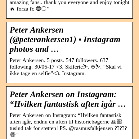
amazing fans.. thank you everyone and enjoy tonight
🔥 forza fc 🔵⚪️”
Peter Ankersen
(@peterankersen1) • Instagram
photos and …
Peter Ankersen. 5 posts. 547 followers. 637
following. 30/06-17 <3. Skiferie⛷. ❄️⛷. “Skal vi
ikke tage en selfie”<3. Instagram.
Peter Ankersen on Instagram:
“Hvilken fantastisk aften igår …
Peter Ankersen on Instagram: “Hvilken fantastisk
aften igår, endnu en aften til historiebøgerne 🙏🏼
tusind tak for støtten! PS. @rasmusfalkjensen ?????
😂”