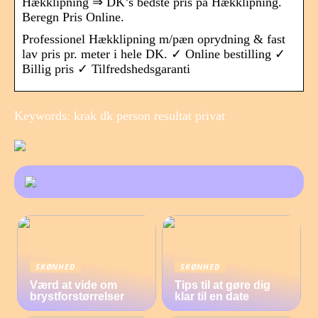
Hækklipning ⇒ DK’s bedste pris på Hækklipning.
Beregn Pris Online.
Professionel Hækklipning m/pæn oprydning & fast
lav pris pr. meter i hele DK. ✓ Online bestilling ✓
Billig pris ✓ Tilfredshedsgaranti
Keywords: krak dk person resultat privat
SKØNHED
SKØNHED
Værd at vide om
Tips til at gøre dig
brystforstørrelser
klar til en date