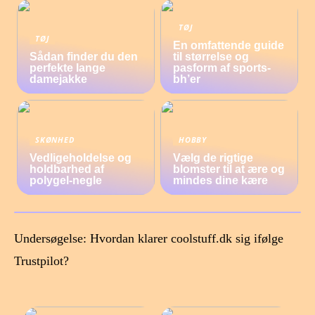
TØJ
TØJ
En omfattende guide
Sådan finder du den
til størrelse og
perfekte lange
pasform af sports-
damejakke
bh’er
SKØNHED
HOBBY
Vedligeholdelse og
Vælg de rigtige
holdbarhed af
blomster til at ære og
polygel-negle
mindes dine kære
Undersøgelse: Hvordan klarer coolstuff.dk sig ifølge
Trustpilot?