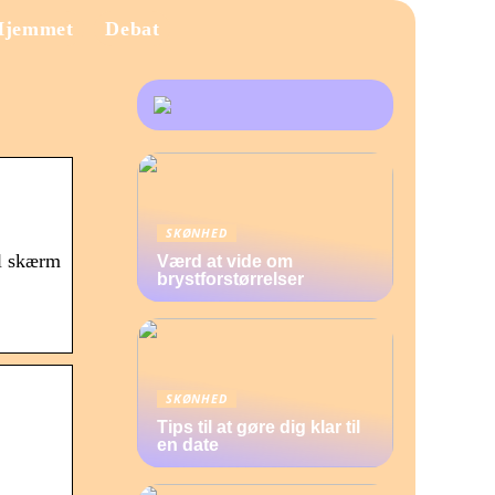
Hjemmet
Debat
SKØNHED
el skærm
Værd at vide om
brystforstørrelser
SKØNHED
Tips til at gøre dig klar til
en date