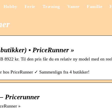
Hobby
Ferie
Træning
Vaner
Familie
ner
butikker) • PriceRunner »
B 8922 kr. Til den pris får du en relativ ny model med en re
er hos PriceRunner ✓ Sammenlign fra 4 butikker!
 – Pricerunner
iceRunner »