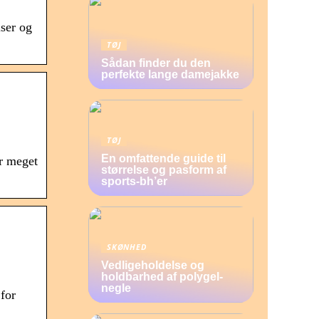
ser og
TØJ
Sådan finder du den
perfekte lange damejakke
TØJ
En omfattende guide til
r meget
størrelse og pasform af
sports-bh’er
SKØNHED
Vedligeholdelse og
holdbarhed af polygel-
negle
for