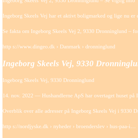
Ingeborg Skeels Vej 2, 9330 Dronninglund – Se vigtig info
Ingeborg Skeels Vej har et aktivt boligmarked og lige nu er d
Se fakta om Ingeborg Skeels Vej 2, 9330 Dronninglund – for
http s://www.dingeo.dk › Danmark › dronninglund
Ingeborg Skeels Vej, 9330 Dronningl
Ingeborg Skeels Vej, 9330 Dronninglund
14. nov. 2022 — Hushandlerne ApS har overtaget huset på In
Overblik over alle adresser på Ingeborg Skeels Vej i 9330 D
http s://nordjyske.dk › nyheder › broenderslev › hus-paa-i…