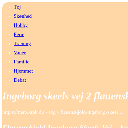
Tøj
Skønhed
Hobby
Ferie
Træning
Vaner
Familie
Hjemmet
Debat
Ingeborg skeels vej 2 flauens
http s://map.krak.dk › søg › flauenskjold-ingeborg-skeel…
Flauenskjold Ingeborg Skeels Vej – ko