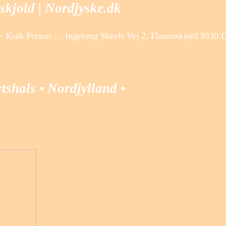
skjold | Nordjyske.dk
k Person … Ingeborg Skeels Vej 2, Flauenskjold 9330 Dro
tshals • Nordjylland •