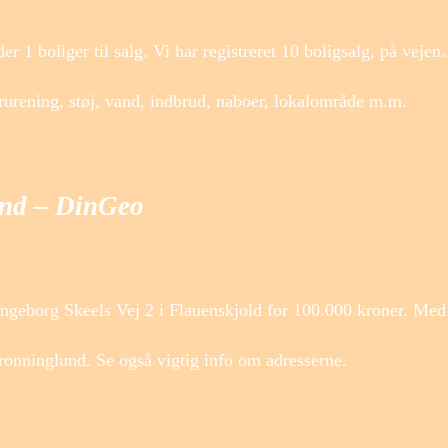
er 1 boliger til salg. Vi har registreret 10 boligsalg, på vej
urening, støj, vand, indbrud, naboer, lokalområde m.m.
und – DinGeo
geborg Skeels Vej 2 i Flauenskjold for 100.000 kroner. Med 
ronninglund. Se også vigtig info om adresserne.