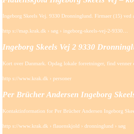
Ingeborg Skeels Vej. 9330 Dronninglund. Firmaer (15) ved 
http s://map.krak.dk › søg › ingeborg-skeels-vej-2-9330…
Ingeborg Skeels Vej 2 9330 Dronningl
Kort over Danmark. Opdag lokale forretninger, find venner o
http s://www.krak.dk › personer
Per Brücher Andersen Ingeborg Skee
Kontaktinformation for Per Brücher Andersen Ingeborg Skee
http s://www.krak.dk › flauenskjold › dronninglund › søg