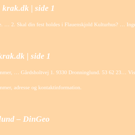
krak.dk | side 1
e. … 2. Skal din fest holdes i Flauenskjold Kulturhus? … Ing
rak.dk | side 1
nummer, … Gårdsholtvej 1. 9330 Dronninglund. 53 62 23… Vi
mmer, adresse og kontaktinformation.
glund – DinGeo