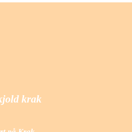
kjold krak
rt på Krak