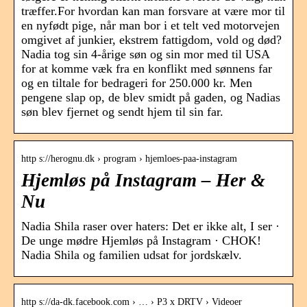
træffer.For hvordan kan man forsvare at være mor til
en nyfødt pige, når man bor i et telt ved motorvejen
omgivet af junkier, ekstrem fattigdom, vold og død?
Nadia tog sin 4-årige søn og sin mor med til USA
for at komme væk fra en konflikt med sønnens far
og en tiltale for bedrageri for 250.000 kr. Men
pengene slap op, de blev smidt på gaden, og Nadias
søn blev fjernet og sendt hjem til sin far.
http s://herognu.dk › program › hjemloes-paa-instagram
Hjemløs på Instagram – Her &
Nu
Nadia Shila raser over haters: Det er ikke alt, I ser ·
De unge mødre Hjemløs på Instagram · CHOK!
Nadia Shila og familien udsat for jordskælv.
http s://da-dk.facebook.com › … › P3 x DRTV › Videoer