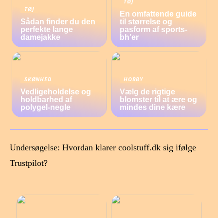
TØJ
TØJ
En omfattende guide
Sådan finder du den
til størrelse og
perfekte lange
pasform af sports-
damejakke
bh’er
SKØNHED
HOBBY
Vedligeholdelse og
Vælg de rigtige
holdbarhed af
blomster til at ære og
polygel-negle
mindes dine kære
Undersøgelse: Hvordan klarer coolstuff.dk sig ifølge
Trustpilot?