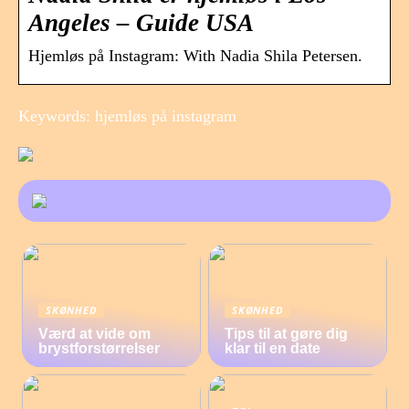
Angeles – Guide USA
Hjemløs på Instagram: With Nadia Shila Petersen.
Keywords: hjemløs på instagram
SKØNHED
SKØNHED
Værd at vide om
Tips til at gøre dig
brystforstørrelser
klar til en date