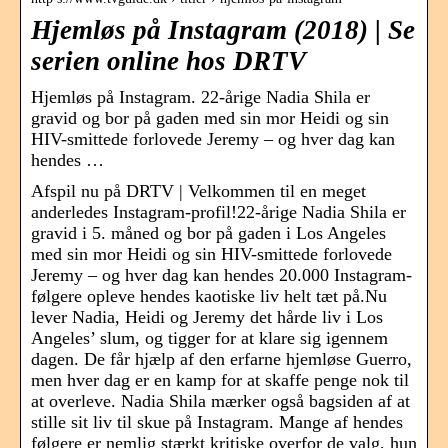
Hjemløs på Instagram (2018) | Se
serien online hos DRTV
Hjemløs på Instagram. 22-årige Nadia Shila er
gravid og bor på gaden med sin mor Heidi og sin
HIV-smittede forlovede Jeremy – og hver dag kan
hendes …
Afspil nu på DRTV | Velkommen til en meget
anderledes Instagram-profil!22-årige Nadia Shila er
gravid i 5. måned og bor på gaden i Los Angeles
med sin mor Heidi og sin HIV-smittede forlovede
Jeremy – og hver dag kan hendes 20.000 Instagram-
følgere opleve hendes kaotiske liv helt tæt på.Nu
lever Nadia, Heidi og Jeremy det hårde liv i Los
Angeles’ slum, og tigger for at klare sig igennem
dagen. De får hjælp af den erfarne hjemløse Guerro,
men hver dag er en kamp for at skaffe penge nok til
at overleve. Nadia Shila mærker også bagsiden af at
stille sit liv til skue på Instagram. Mange af hendes
følgere er nemlig stærkt kritiske overfor de valg, hun