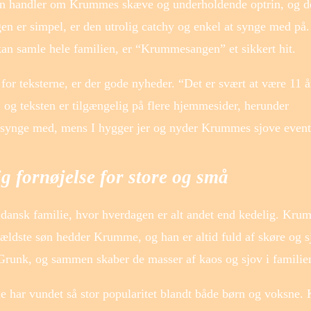
gen handler om Krummes skæve og underholdende optrin, og d
gen er simpel, er den utrolig catchy og enkel at synge med på.
kan samle hele familien, er “Krummesangen” et sikkert hit.
or teksterne, er der gode nyheder. “Det er svært at være 11 å
og teksten er tilgængelig på flere hjemmesider, herunder
g synge med, mens I hygger jer og nyder Krummes sjove event
g fornøjelse for store og små
dansk familie, hvor hverdagen er alt andet end kedelig. Kru
ldste søn hedder Krumme, og han er altid fuld af skøre og s
runk, og sammen skaber de masser af kaos og sjov i familien
e har vundet så stor popularitet blandt både børn og voksne