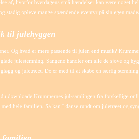
se af, hvorfor hverdagens små hændelser kan være noget helt
 og stadig opleve mange spændende eventyr på sin egen måde
k til julehyggen
tioner. Og hvad er mere passende til julen end musik? Krummer
en glade julestemning. Sangene handler om alle de sjove og hy
gløgg og juletræet. De er med til at skabe en særlig stemning
du downloade Krummernes jul-samlingen fra forskellige onl
 med hele familien. Så kan I danse rundt om juletræet og sy
 familien