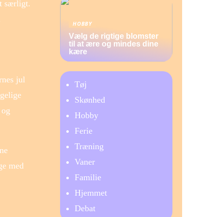
 særligt.
.
HOBBY
Vælg de rigtige blomster
til at ære og mindes dine
kære
nes jul
Tøj
ggelige
Skønhed
 og
Hobby
Ferie
Træning
ine
Vaner
nge med
Familie
Hjemmet
Debat