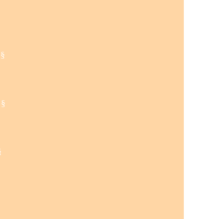
 §
 §
§