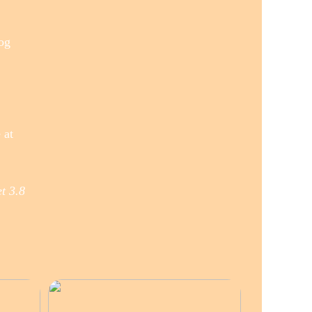
 og
 at
et
3.8