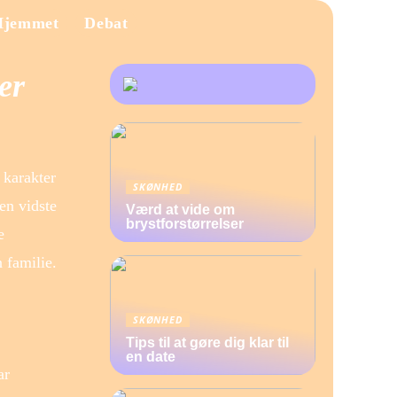
Hjemmet
Debat
er
 karakter
SKØNHED
en vidste
Værd at vide om
brystforstørrelser
e
 familie.
SKØNHED
Tips til at gøre dig klar til
en date
ar