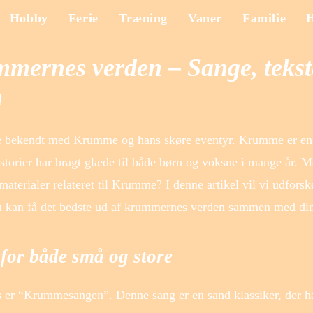
Hobby
Ferie
Træning
Vaner
Familie
mmernes verden – Sange, tekst
n
ede bekendt med Krumme og hans skøre eventyr. Krumme er en
istorier har bragt glæde til både børn og voksne i mange år. M
materialer relateret til Krumme? I denne artikel vil vi udforsk
du kan få det bedste ud af krummernes verden sammen med din
for både små og store
 er “Krummesangen”. Denne sang er en sand klassiker, der h