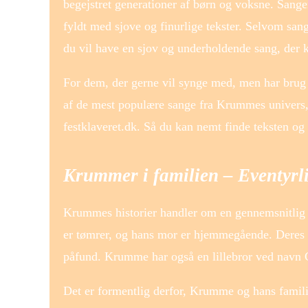
begejstret generationer af børn og voksne. San
fyldt med sjove og finurlige tekster. Selvom san
du vil have en sjov og underholdende sang, der 
For dem, der gerne vil synge med, men har brug f
af de mest populære sange fra Krummes univers, 
festklaveret.dk. Så du kan nemt finde teksten o
Krummer i familien – Eventyrli
Krummes historier handler om en gennemsnitlig 
er tømrer, og hans mor er hjemmegående. Deres æ
påfund. Krumme har også en lillebror ved navn G
Det er formentlig derfor, Krumme og hans famili