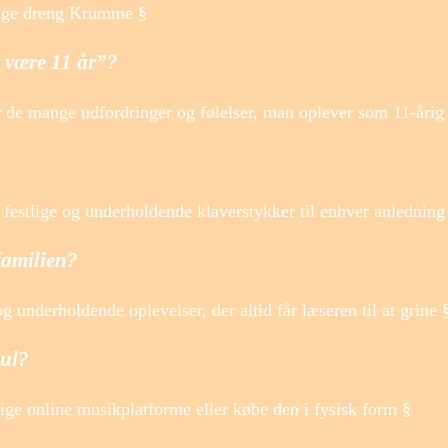
lige dreng Krumme §
t være 11 år”?
er de mange udfordringer og følelser, man oplever som 11-årig
f festlige og underholdende klaverstykker til enhver anledning
familien?
 underholdende oplevelser, der altid får læseren til at grine 
ul?
ge online musikplatforme eller købe den i fysisk form §