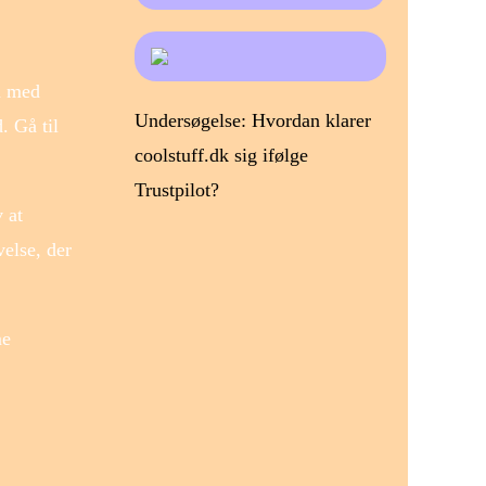
n med
Undersøgelse: Hvordan klarer
. Gå til
coolstuff.dk sig ifølge
Trustpilot?
 at
velse, der
me