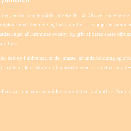
erden, er der mange måder at gøre det på. Udover sangene og
aterstykker med Krumme og hans familie. Læs bøgerne samme
lmatiseringer af Krummes eventyr og grin af deres skøre påfund
amilien.
r helt ny i universet, er der masser af underholdning og sjov
rtrylle af deres skøre og fantastiske eventyr – det er en ople
 ellers var man som man ikke er, og det er jo dumt!” – Krum