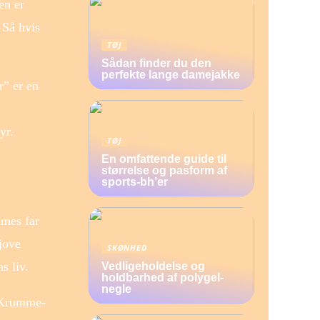
en er
 Så hvis
TØJ
Sådan finder du den
perfekte lange damejakke
r” er en
yr.
TØJ
En omfattende guide til
størrelse og pasform af
sports-bh’er
mmes far
jove
SKØNHED
s liv.
Vedligeholdelse og
holdbarhed af polygel-
negle
. Krumme-