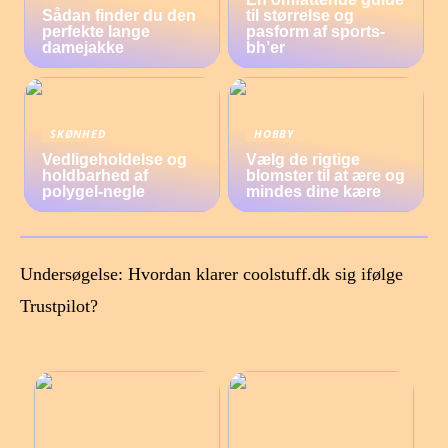
Sådan finder du den
til størrelse og
perfekte lange
pasform af sports-
damejakke
bh’er
SKØNHED
HOBBY
Vedligeholdelse og
Vælg de rigtige
holdbarhed af
blomster til at ære og
polygel-negle
mindes dine kære
Undersøgelse: Hvordan klarer coolstuff.dk sig ifølge
Trustpilot?