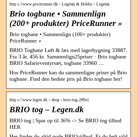
http s://www.pricerunner.dk › Legetøj & Hobby › Legetøj
Brio togbane • Sammenlign
(200+ produkter) PriceRunner »
Brio togbane • Sammenlign (100+ produkter)
PriceRunner »
BRIO Togbane Løft & læs med lagerbygning 33887.
Fra 3 år. 456 kr. Sammenlign25priser · Brio togbane
BRIO Safarieventyrsæt, togbane 33960 …
Hos PriceRunner kan du sammenligne priser på Brio
togbane. Find den bedste pris på Brio togbane her!
http s://www.legen.dk › shop › brio-tog-289s1
BRIO tog – Legen.dk
BRIO tog | Spar op til 36% -> Se BRIO tog tilbud
HER
Her finder du altid gode BRIO-tilbud. Er du helt vild