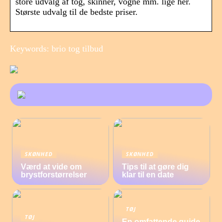
store udvalg af tog, skinner, vogne mm. lige her.
Største udvalg til de bedste priser.
Keywords: brio tog tilbud
SKØNHED
SKØNHED
Værd at vide om
Tips til at gøre dig
brystforstørrelser
klar til en date
TØJ
TØJ
En omfattende guide