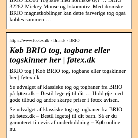
BRIO 33988 Togbane med nordiske dyr … BRIO
32282 Mickey Mouse og lokomotiv. Med ikoniske
BRIO magnetkoblinger kan dette farverige tog også
kobles sammen …
http s://www.foetex.dk › Brands › BRIO
Køb BRIO tog, togbane eller
togskinner her | føtex.dk
BRIO tog | Køb BRIO tog, togbane eller togskinner
her | føtex.dk
Se udvalget af klassiske tog og togbaner fra BRIO
på føtex.dk – Bestil legetøj til dit … Hold øje med
gode tilbud og andre skarpe priser i føtex avisen.
Se udvalget af klassiske tog og togbaner fra BRIO
på føtex.dk – Bestil legetøj til dit barn. Så er du
garanteret timevis af underholdning – Køb online
nu.